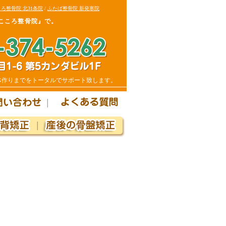
ろ整骨院 北31条院
/
ふたば整骨院 新発寒院
こころ整骨院』で。
体作りまでをトータルでサポート致します。