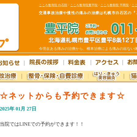
こころ整骨院 白石院
/
こころ整骨院豊平院
/
こころ整骨院 平岡院
/
ここ
交通事故治療や慢性の痛みの治療は札幌市白石区の『
今現在ある痛みの治療から、根本治療による痛みの出ない
☆ネットからも予約できます☆
2025年 01月 27日
当院ではLINEでの予約ができます！！