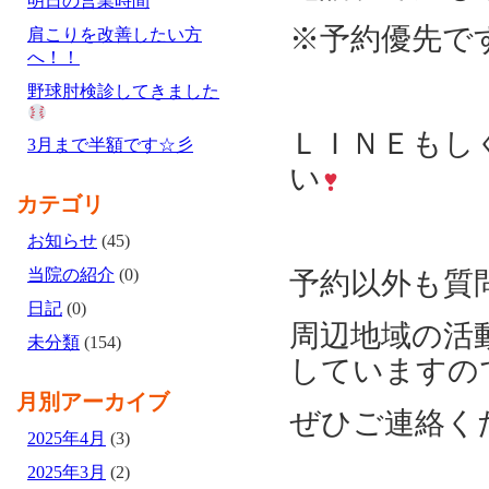
明日の営業時間
※予約優先で
肩こりを改善したい方
へ！！
野球肘検診してきました
ＬＩＮＥもしく
3月まで半額です☆彡
い
カテゴリ
お知らせ
(45)
当院の紹介
(0)
予約以外も質
日記
(0)
周辺地域の活
未分類
(154)
していますの
月別アーカイブ
ぜひご連絡く
2025年4月
(3)
2025年3月
(2)