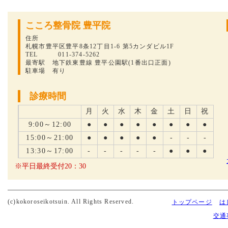
こころ整骨院 豊平院
住所
札幌市豊平区豊平8条12丁目1-6 第5カンダビル1F
TEL 011-374-5262
最寄駅 地下鉄東豊線 豊平公園駅(1番出口正面)
駐車場 有り
診療時間
月
火
水
木
金
土
日
祝
9:00～12:00
●
●
●
●
●
●
●
●
15:00～21:00
●
●
●
●
●
-
-
-
13:30～17:00
-
-
-
-
-
●
●
●
※平日最終受付20：30
(c)kokoroseikotsuin. All Rights Reserved.
トップページ
は
交通