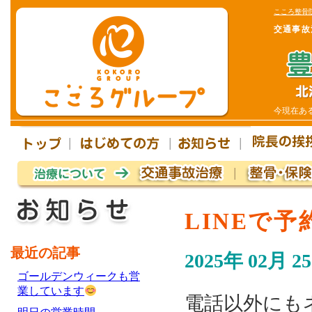
こころ整骨
交通事故
今現在あ
LINEで予
最近の記事
2025年 02月 2
ゴールデンウィークも営
業しています
電話以外にも